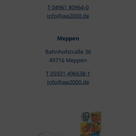
T 04961 80964-0
info@aw2000.de
Meppen
Bahnhofstraße 36
49716 Meppen
T 05931 496638-1
info@aw2000.de