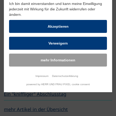
ihr handwerkliches Geschick.
Ich bin damit einverstanden und kann meine Einwilligung
jederzeit mit Wirkung für die Zukunft widerrufen oder
ändern.
weitere Artikel
Akzeptieren
Toller Zeitungsartikel
Verweigern
Herzlichen Glückwunsch!
mehr Informationen
Abschied in die Ferien
Impressum
Datenschutzerklärung
Ich bin dann mal weg....
powered by HERR UND FRAU PIXEL cookie consent
Ein "kniffliger" Abschlusstag
mehr Artikel in der Übersicht