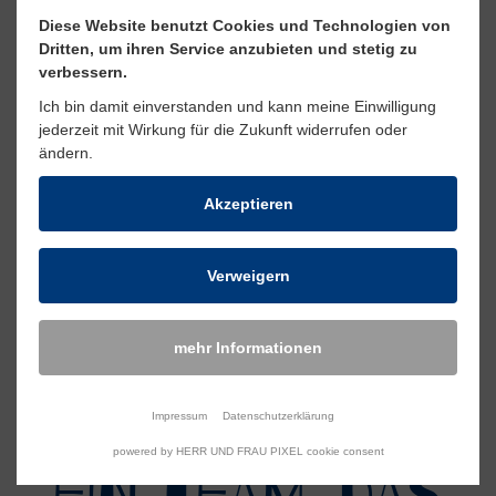
Diese Website benutzt Cookies und Technologien von
Ich bin dann mal weg....
Dritten, um ihren Service anzubieten und stetig zu
verbessern.
Ein "kniffliger" Abschlusstag
Ich bin damit einverstanden und kann meine Einwilligung
jederzeit mit Wirkung für die Zukunft widerrufen oder
mehr Artikel in der Übersicht
ändern.
Akzeptieren
Artikel teilen
Artikel teilen auf Fa
Artikel teilen auf 
Artikel teilen 
Artikel teil
Artikel 
Arti
Verweigern
mehr Informationen
Impressum
Datenschutzerklärung
powered by HERR UND FRAU PIXEL cookie consent