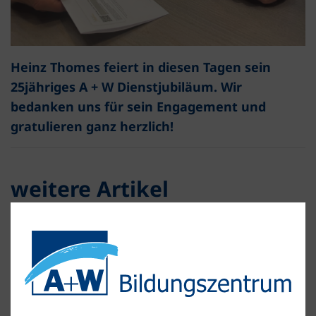
Heinz Thomes feiert in diesen Tagen sein
25jähriges A + W Dienstjubiläum. Wir
bedanken uns für sein Engagement und
gratulieren ganz herzlich!
weitere Artikel
Toller Zeitungsartikel
Herzlichen Glückwunsch!
Abschied in die Ferien