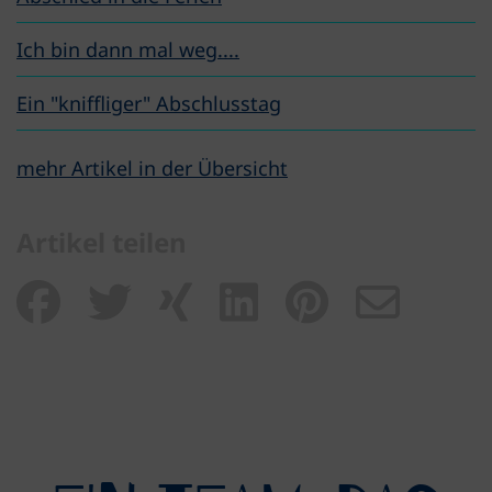
Ich bin dann mal weg....
Ein "kniffliger" Abschlusstag
mehr Artikel in der Übersicht
Artikel teilen
Artikel teilen auf Fa
Artikel teilen auf 
Artikel teilen 
Artikel teil
Artikel 
Arti