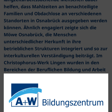
helfen, dass Mahlzeiten an benachteiligte
Familien und Obdachlose an verschiedenen
Standorten in Osnabrück ausgegeben werden
können. Ähnlich engagiert zeigte sich die
Möwe Osnabrück, die Menschen
unterschiedlicher Herkunft in ihre
betrieblichen Strukturen integriert und so zur
interkulturellen Verständigung beiträgt. Im
Christophorus-Werk Lingen wurden in den
Bereichen der Beruflichen Bildung und Arbeit
sowie der Kinder und Jugendhilfe
unterschiedlichste Projekte zum Thema
Demokratie durchgeführt. Auch der
Caritasverband Osnabrück, der Bund der
Deutschen Katholischen Jugend (BDKJ) und
der Jugendmigrationsdienst des Kolping