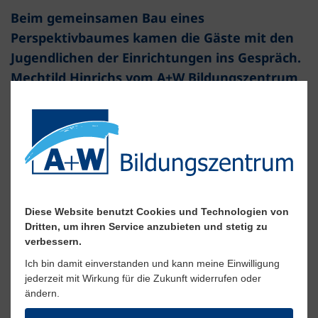
Beim gemeinsamen Bau eines
Perspektivbaumes kamen die Gäste mit den
Jugendlichen der Einrichtungen ins Gespräch.
Mechtild Hinrichs vom A+W Bildungszentrum,
gab einen Einblick in die Ziele der Arbeit: „Eine
gute Ausbildung, Arbeit und ein
auskömmliches Einkommen sind
Grundvoraussetzungen für die individuelle
Entwicklung, für die eigenständige
Existenzsicherung und die gesellschaftliche
Diese Website benutzt Cookies und Technologien von
Teilhabe eines jeden Menschen. Daher
Dritten, um ihren Service anzubieten und stetig zu
müssen alle jungen Menschen nach
verbessern.
Beendigung ihrer Schulzeit ein Recht auf
Ich bin damit einverstanden und kann meine Einwilligung
einen Ausbildungsplatz mit einem
jederzeit mit Wirkung für die Zukunft widerrufen oder
ändern.
anerkannten Berufsabschluss haben. Für
Jugendliche, die keinen Ausbildungsplatz in