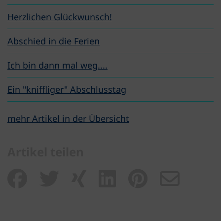
Herzlichen Glückwunsch!
Abschied in die Ferien
Ich bin dann mal weg....
Ein "kniffliger" Abschlusstag
mehr Artikel in der Übersicht
Artikel teilen
Artikel teilen auf Fa
Artikel teilen auf 
Artikel teilen 
Artikel teil
Artikel 
Arti