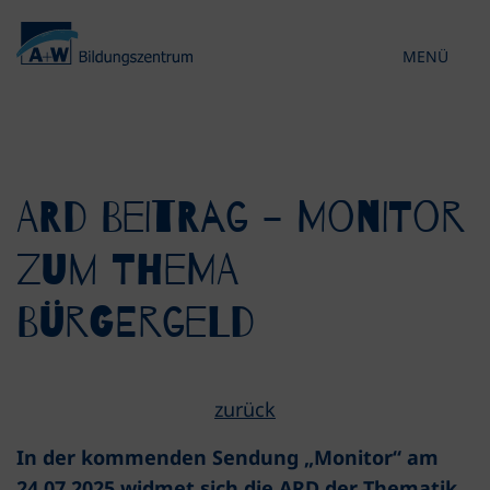
MENÜ
KONTRAST 
ARD Beitrag - Monitor
zum Thema
Bürgergeld
zurück
In der kommenden Sendung „Monitor“ am
24.07.2025 widmet sich die ARD der Thematik