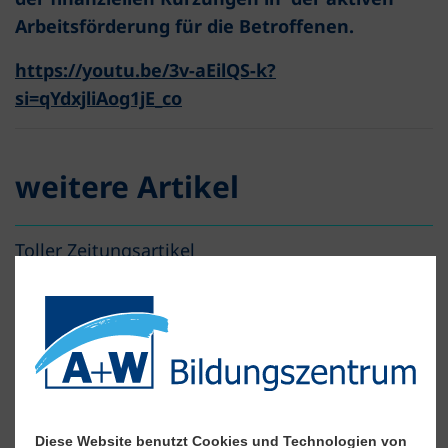
Arbeitsförderung für die Betroffenen.
https://youtu.be/3v-aEilQS-k?
si=qYdxjliAog1jE_co
weitere Artikel
Toller Zeitungsartikel
Herzlichen Glückwunsch!
Abschied in die Ferien
Ich bin dann mal weg....
Diese Website benutzt Cookies und Technologien von
Ein "kniffliger" Abschlusstag