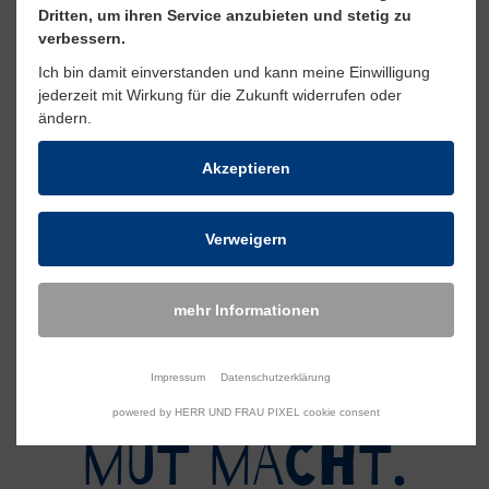
Dritten, um ihren Service anzubieten und stetig zu
verbessern.
mehr Artikel in der Übersicht
Ich bin damit einverstanden und kann meine Einwilligung
jederzeit mit Wirkung für die Zukunft widerrufen oder
ändern.
Artikel teilen
Artikel teilen auf Fa
Artikel teilen auf 
Artikel teilen 
Artikel teil
Artikel
Akzeptieren
Verweigern
mehr Informationen
eIN tEAM, DAS
Impressum
Datenschutzerklärung
powered by HERR UND FRAU PIXEL cookie consent
mUT MACHT.