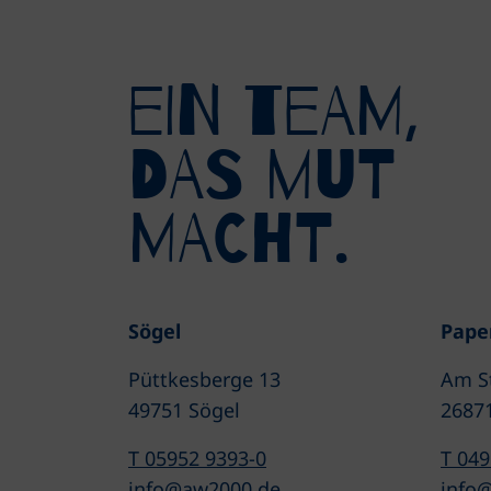
eIN tEAM,
DAS mUT
MACHT.
Sögel
Pape
Püttkesberge 13
Am S
49751 Sögel
2687
T 05952 9393-0
T 049
info@aw2000.de
info