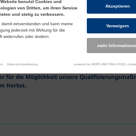
 Website benutzt Cookies und
Akzeptieren
 Integration in den Arbeitsmarkt
ologien von Dritten, um ihren Service
ieten und stetig zu verbessern.
bildungsträgern der Region bot das Jobcenter d
n damit einverstanden und kann meine
Verweigern
Esterwegen an.
ligung jederzeit mit Wirkung für die
t widerrufen oder ändern.
lfekurses hatten unseren Stand mitgestaltet und
mehr Informatione
ierte konnten sich in Esterwegen über die Angebot
ung informieren. Die Veranstaltung bildet einen 
um
Datenschutzerklärung
powered by HERR UND FRAU PIXEL cookie
ziehende noch besser als bisher in den regionale
er für die Möglichkeit unsere Qualifizierungsma
im Herbst.