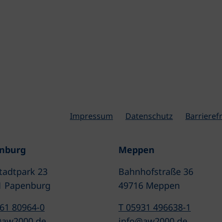
Impressum
Datenschutz
Barrierefr
nburg
Meppen
tadtpark 23
Bahnhofstraße 36
1 Papenburg
49716 Meppen
61 80964-0
T 05931 496638-1
@aw2000.de
info@aw2000.de